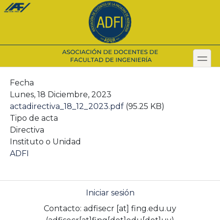
Pasar
al
contenido
principal
toggl
Secondary menu
Fecha
Lunes, 18 Diciembre, 2023
actadirectiva_18_12_2023.pdf
(95.25 KB)
Tipo de acta
Directiva
Instituto o Unidad
ADFI
Iniciar sesión
Contacto:
adfisecr
[at]
fing.edu.uy