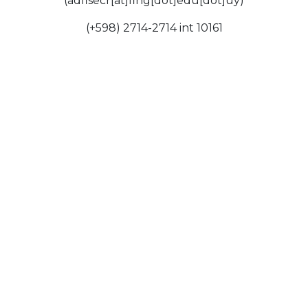
(adfisecr[at]fing[dot]edu[dot]uy)
(+598) 2714-2714 int 10161