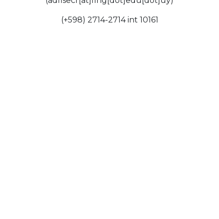
(adfisecr[at]fing[dot]edu[dot]uy)
(+598) 2714-2714 int 10161