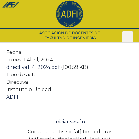
Pasar
al
contenido
principal
toggl
Secondary menu
Fecha
Lunes, 1 Abril, 2024
directiva1_4_2024.pdf
(100.59 KB)
Tipo de acta
Directiva
Instituto o Unidad
ADFI
Iniciar sesión
Contacto:
adfisecr
[at]
fing.edu.uy