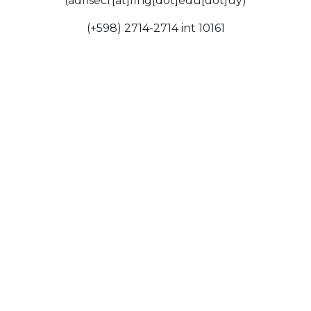
(adfisecr[at]fing[dot]edu[dot]uy)
(+598) 2714-2714 int 10161