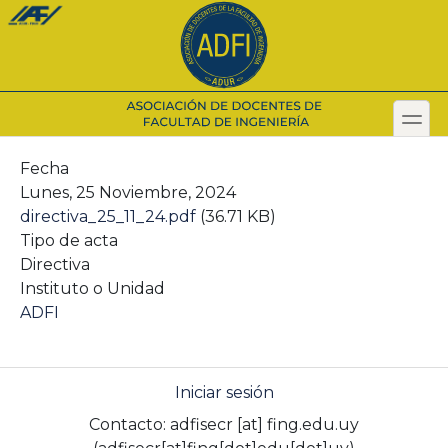
Pasar
al
contenido
principal
toggl
Secondary menu
Fecha
Lunes, 25 Noviembre, 2024
directiva_25_11_24.pdf
(36.71 KB)
Tipo de acta
Directiva
Instituto o Unidad
ADFI
Iniciar sesión
Contacto:
adfisecr
[at]
fing.edu.uy