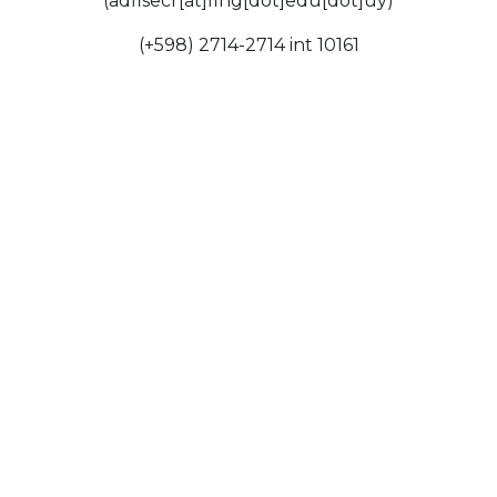
(adfisecr[at]fing[dot]edu[dot]uy)
(+598) 2714-2714 int 10161