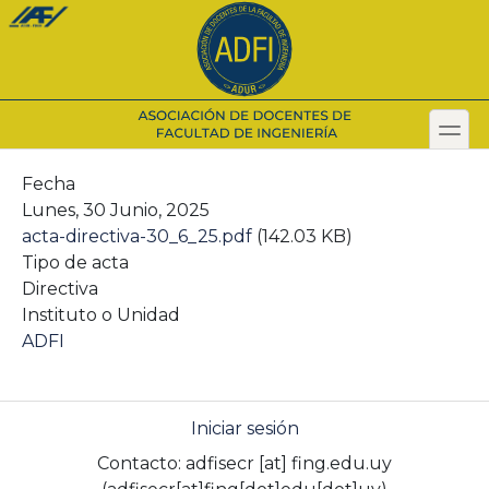
Pasar
al
contenido
principal
toggl
Secondary menu
Fecha
Lunes, 30 Junio, 2025
acta-directiva-30_6_25.pdf
(142.03 KB)
Tipo de acta
Directiva
Instituto o Unidad
ADFI
Iniciar sesión
Contacto:
adfisecr
[at]
fing.edu.uy