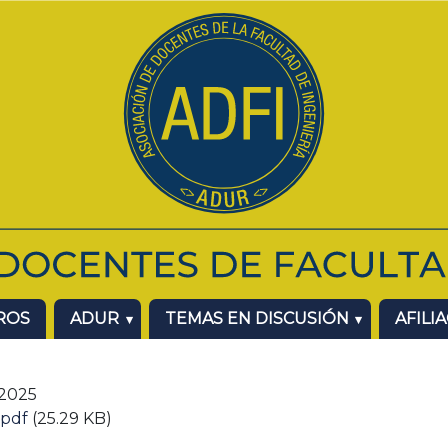
ROS
ADUR
TEMAS EN DISCUSIÓN
AFILI
 2025
.pdf
(25.29 KB)