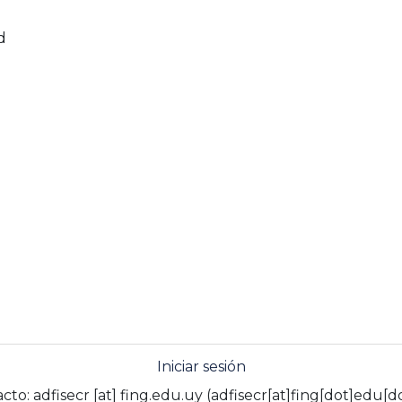
d
Iniciar sesión
acto:
adfisecr
[at]
fing.edu.uy
(adfisecr[at]fing[dot]edu[d