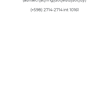
(adfisecr[at]fing[dot]edu[dot]uy)
(+598) 2714-2714 int 10161