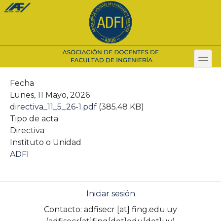
Pasar
al
contenido
principal
toggl
Secondary menu
Fecha
Lunes, 11 Mayo, 2026
directiva_11_5_26-1.pdf
(385.48 KB)
Tipo de acta
Directiva
Instituto o Unidad
ADFI
Iniciar sesión
Contacto:
adfisecr
[at]
fing.edu.uy