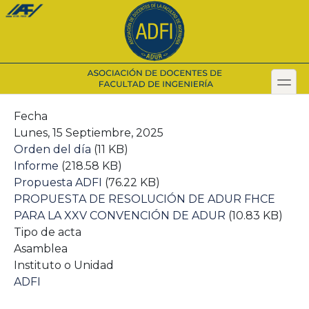
Pasar
al
contenido
principal
toggl
Secondary menu
Fecha
Lunes, 15 Septiembre, 2025
Orden del día
(11 KB)
Informe
(218.58 KB)
Propuesta ADFI
(76.22 KB)
PROPUESTA DE RESOLUCIÓN DE ADUR FHCE
PARA LA XXV CONVENCIÓN DE ADUR
(10.83 KB)
Tipo de acta
Asamblea
Instituto o Unidad
ADFI