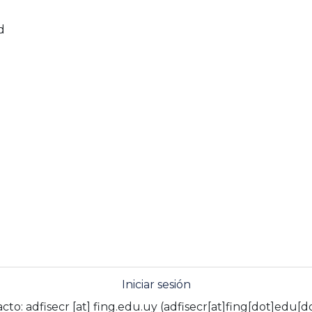
d
Iniciar sesión
acto:
adfisecr
[at]
fing.edu.uy
(adfisecr[at]fing[dot]edu[d