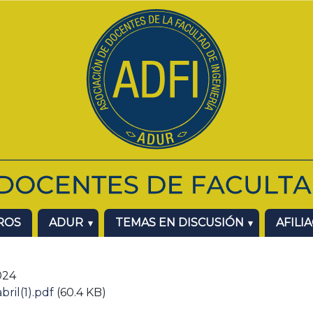
ROS
ADUR
TEMAS EN DISCUSIÓN
AFILI
2024
ril(1).pdf
(60.4 KB)