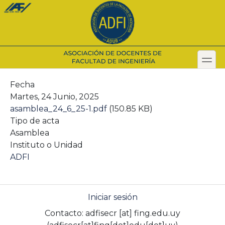
Pasar
al
contenido
principal
toggl
Secondary menu
Fecha
Martes, 24 Junio, 2025
asamblea_24_6_25-1.pdf
(150.85 KB)
Tipo de acta
Asamblea
Instituto o Unidad
ADFI
Iniciar sesión
Contacto:
adfisecr
[at]
fing.edu.uy