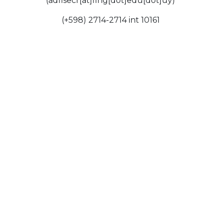
(adfisecr[at]fing[dot]edu[dot]uy)
(+598) 2714-2714 int 10161