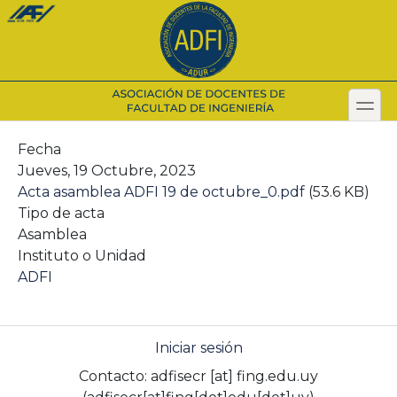
Pasar
al
contenido
principal
toggl
Secondary menu
Fecha
Jueves, 19 Octubre, 2023
Acta asamblea ADFI 19 de octubre_0.pdf
(53.6 KB)
Tipo de acta
Asamblea
Instituto o Unidad
ADFI
Iniciar sesión
Contacto:
adfisecr
[at]
fing.edu.uy