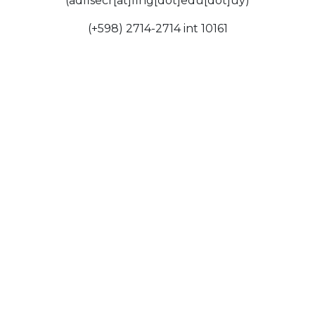
(adfisecr[at]fing[dot]edu[dot]uy)
(+598) 2714-2714 int 10161