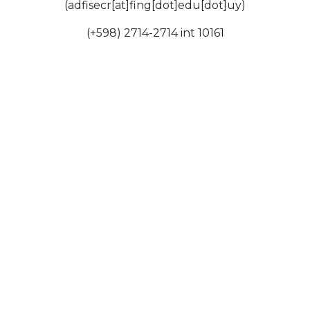
(adfisecr[at]fing[dot]edu[dot]uy)
(+598) 2714-2714 int 10161