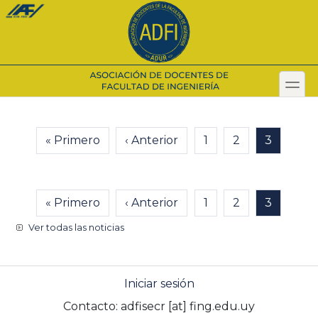
Pasar
al
contenido
principal
toggl
Secondary menu
Paginación
Primera página
« Primero
Página anterior
‹ Anterior
Página
1
Página
2
Página a
3
Paginación
Primera página
« Primero
Página anterior
‹ Anterior
Página
1
Página
2
Página a
3
Ver todas las noticias
Iniciar sesión
Contacto:
adfisecr
[at]
fing.edu.uy