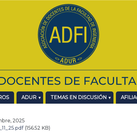
ROS
ADUR
TEMAS EN DISCUSIÓN
AFILI
mbre, 2025
_11_25.pdf
(156.52 KB)