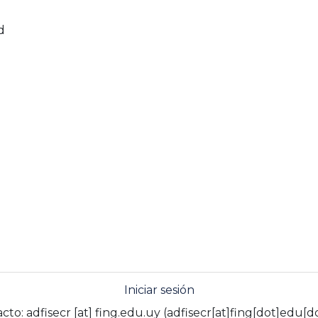
d
Iniciar sesión
acto:
adfisecr
[at]
fing.edu.uy
(adfisecr[at]fing[dot]edu[d