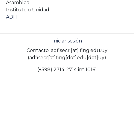
Asamblea
Instituto o Unidad
ADFI
Iniciar sesión
Contacto:
adfisecr
[at]
fing.edu.uy
(adfisecr[at]fing[dot]edu[dot]uy)
(+598) 2714-2714 int 10161