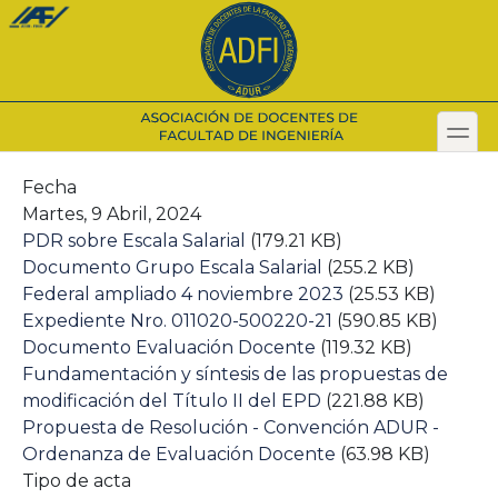
Pasar
al
contenido
principal
toggl
Secondary menu
Fecha
Martes, 9 Abril, 2024
PDR sobre Escala Salarial
(179.21 KB)
Documento Grupo Escala Salarial
(255.2 KB)
Federal ampliado 4 noviembre 2023
(25.53 KB)
Expediente Nro. 011020-500220-21
(590.85 KB)
Documento Evaluación Docente
(119.32 KB)
Fundamentación y síntesis de las propuestas de
modificación del Título II del EPD
(221.88 KB)
Propuesta de Resolución - Convención ADUR -
Ordenanza de Evaluación Docente
(63.98 KB)
Tipo de acta