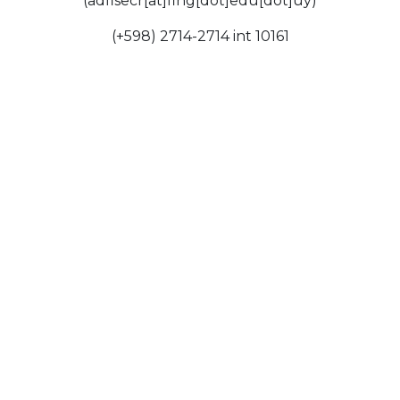
(adfisecr[at]fing[dot]edu[dot]uy)
(+598) 2714-2714 int 10161