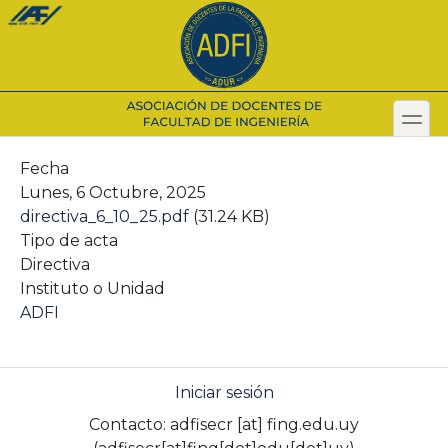
Pasar
al
contenido
principal
toggl
Secondary menu
Fecha
Lunes, 6 Octubre, 2025
directiva_6_10_25.pdf
(31.24 KB)
Tipo de acta
Directiva
Instituto o Unidad
ADFI
Iniciar sesión
Contacto:
adfisecr
[at]
fing.edu.uy