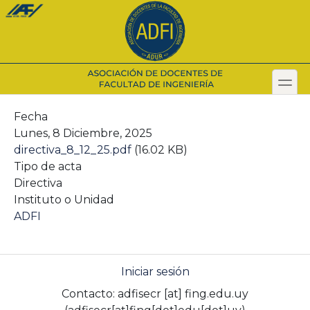
Pasar
al
contenido
principal
toggl
Secondary menu
Fecha
Lunes, 8 Diciembre, 2025
directiva_8_12_25.pdf
(16.02 KB)
Tipo de acta
Directiva
Instituto o Unidad
ADFI
Iniciar sesión
Contacto:
adfisecr
[at]
fing.edu.uy