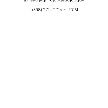
(adfisecr[at]fing[dot]edu[dot]uy)
(+598) 2714-2714 int 10161