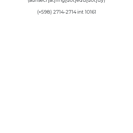
(adfisecr[at]fing[dot]edu[dot]uy)
(+598) 2714-2714 int 10161