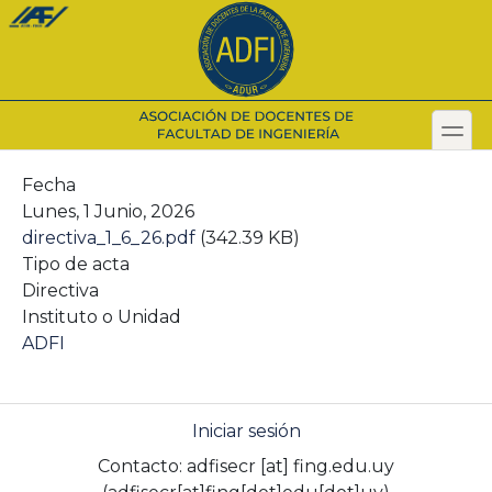
Pasar
al
contenido
principal
toggl
Secondary menu
Fecha
Lunes, 1 Junio, 2026
directiva_1_6_26.pdf
(342.39 KB)
Tipo de acta
Directiva
Instituto o Unidad
ADFI
Iniciar sesión
Contacto:
adfisecr
[at]
fing.edu.uy