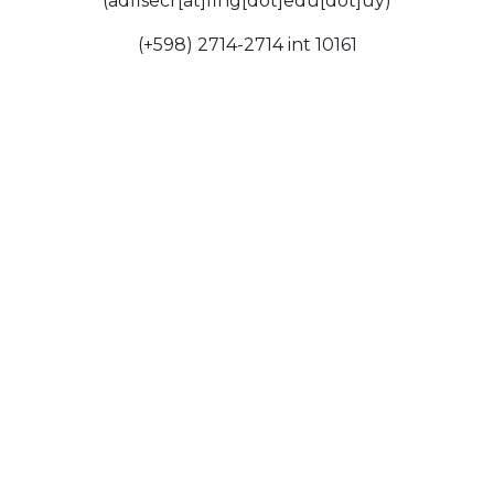
(adfisecr[at]fing[dot]edu[dot]uy)
(+598) 2714-2714 int 10161