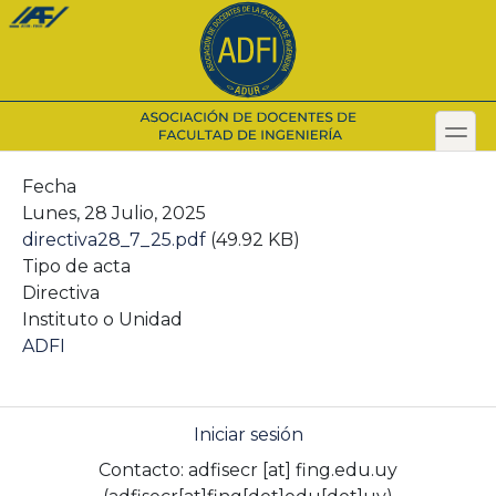
Pasar
al
contenido
principal
toggl
Secondary menu
Fecha
Lunes, 28 Julio, 2025
directiva28_7_25.pdf
(49.92 KB)
Tipo de acta
Directiva
Instituto o Unidad
ADFI
Iniciar sesión
Contacto:
adfisecr
[at]
fing.edu.uy