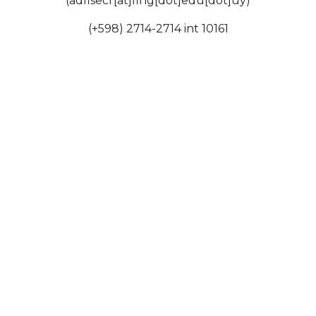
(adfisecr[at]fing[dot]edu[dot]uy)
(+598) 2714-2714 int 10161