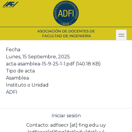
Pasar
al
contenido
principal
toggl
Secondary menu
Fecha
Lunes, 15 Septiembre, 2025
acta-asamblea-15-9-25-1-1.pdf
(140.18 KB)
Tipo de acta
Asamblea
Instituto o Unidad
ADFI
Iniciar sesión
Contacto:
adfisecr
[at]
fing.edu.uy