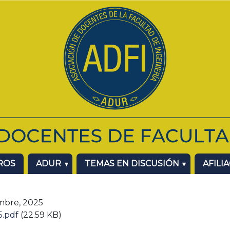
ROS
ADUR
TEMAS EN DISCUSIÓN
AFILI
mbre, 2025
5.pdf
(22.59 KB)