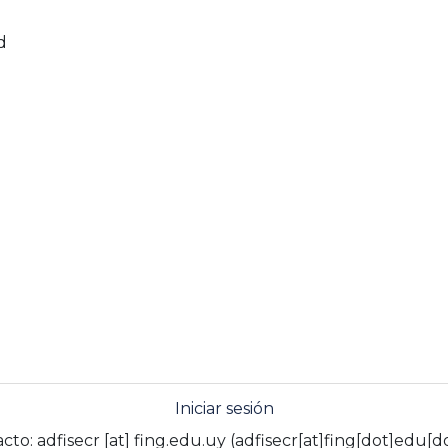
d
Iniciar sesión
acto:
adfisecr
[at]
fing.edu.uy
(adfisecr[at]fing[dot]edu[d