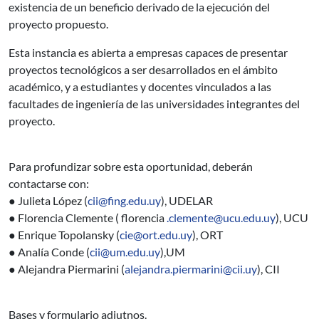
existencia de un beneficio derivado de la ejecución del
proyecto propuesto.
Esta instancia es abierta a empresas capaces de presentar
proyectos tecnológicos a ser desarrollados en el ámbito
académico, y a estudiantes y docentes vinculados a las
facultades de ingeniería de las universidades integrantes del
proyecto.
Para profundizar sobre esta oportunidad, deberán
contactarse con:
● Julieta López (
cii@fing.edu.uy
), UDELAR
● Florencia Clemente ( florencia
.clemente@ucu.edu.uy
), UCU
● Enrique Topolansky (
cie@ort.edu.uy
), ORT
● Analía Conde (
cii@um.edu.uy
),UM
● Alejandra Piermarini (
alejandra.piermarini@cii.uy
), CII
Bases y formulario adjutnos.