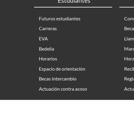
Estudiantes
Futuros estudiantes
Conv
Carreras
Beca
EVA
Llam
Bedelia
Marc
Horarios
Hora
Espacio de orientación
Reci
Becas intercambio
Regl
Actuación contra acoso
Actu