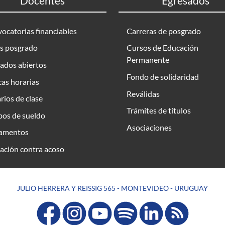
Docentes
Egresados
ocatorias financiables
Carreras de posgrado
s posgrado
Cursos de Educación
Permanente
ados abiertos
Fondo de solidaridad
as horarias
Reválidas
rios de clase
Trámites de títulos
bos de sueldo
Asociaciones
amentos
ación contra acoso
JULIO HERRERA Y REISSIG 565 - MONTEVIDEO - URUGUAY