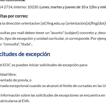
14 2714, interno: 10220.
Lunes, martes y jueves de 10 a 12hs y mié
tas por correo:
a la dirección
orientacion
[at]
fing.edu.uy
(
orientacion[at]fing[dot
sultas por mail deben tener un "asunto" (subject) concreto y; des
ón, tipo de excepción y unidad curricular, si corresponde. Por ejempl
: "consulta", "duda"...
icitudes de excepción
l EOC se pueden iniciar solicitudes de excepción para:
lidad libre,
vantado de previa, o
rsada excepcional cuando se alcanzó el limite de cursadas en las U
 información sobre las solicitudes de excepciones se encuentra en
tricularse al EVA.