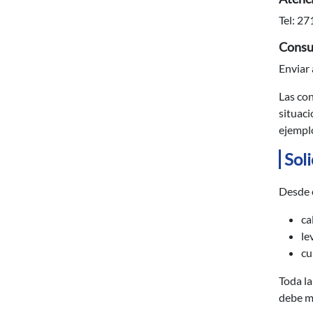
Tel: 27
Consul
Enviar 
Las con
situaci
ejemplo
Sol
Desde e
ca
le
cu
Toda la
debe ma