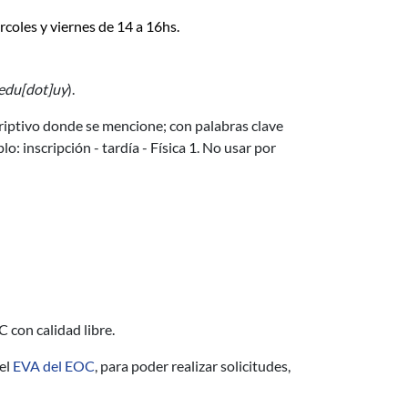
rcoles y viernes de 14 a 16hs.
]edu[dot]uy
)
.
criptivo donde se mencione; con palabras clave
o: inscripción - tardía - Física 1. No usar por
C con calidad libre.
 el
EVA del EOC
, para poder realizar solicitudes,