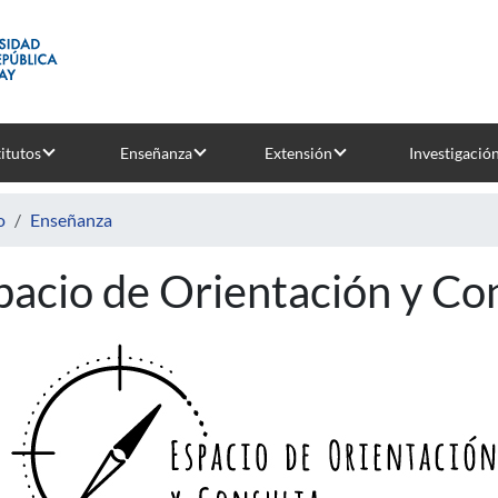
titutos
Enseñanza
Extensión
Investigació
o
Enseñanza
pacio de Orientación y Co