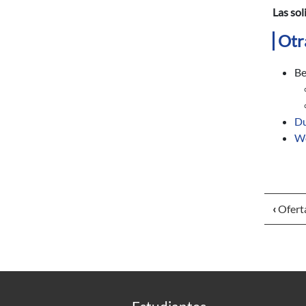
Las sol
Otr
Be
Du
We
‹
Ofert