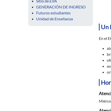
Sitio de EVA
GENERACIÓN DE INGRESO
Futuros estudiantes
Unidad de Enseñanza
Un 
En el 
at
br
of
as
or
Hor
Atenci
Miércol
Atenci