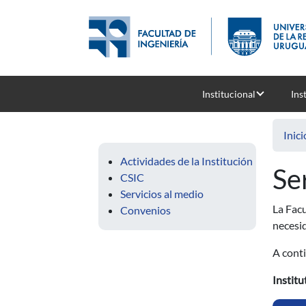
Pasar al contenido principal
Institucional
Ins
Inici
Actividades de la Institución
Se
CSIC
Servicios al medio
La Facu
Convenios
necesi
A conti
Institu