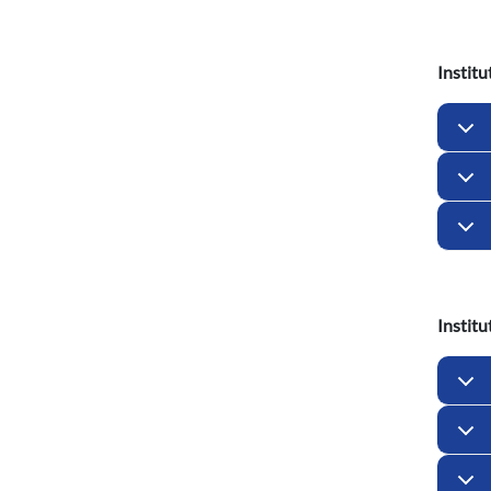
Institu
Institu