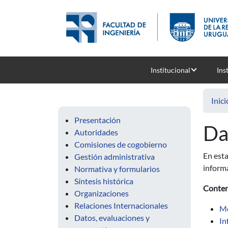
Pasar al contenido principal
Institucional
Ins
Inici
Presentación
Da
Autoridades
Comisiones de cogobierno
En esta
Gestión administrativa
informa
Normativa y formularios
Síntesis histórica
Conte
Organizaciones
Relaciones Internacionales
Me
Datos, evaluaciones y
In