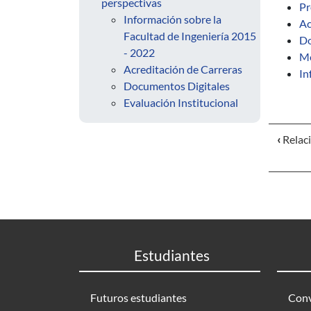
perspectivas
Pr
Información sobre la
Ac
Facultad de Ingeniería 2015
Do
- 2022
Me
Acreditación de Carreras
In
Documentos Digitales
Evaluación Institucional
‹
Relaci
Estudiantes
Futuros estudiantes
Conv