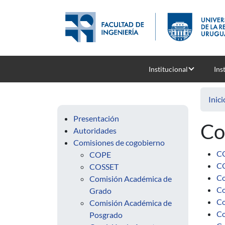
Pasar al contenido principal
Institucional
Ins
Inici
Presentación
Co
Autoridades
Comisiones de cogobierno
C
COPE
C
COSSET
Co
Comisión Académica de
Co
Grado
Co
Comisión Académica de
Co
Posgrado