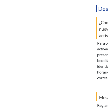
Des
¿Cóm
nuev
acti
para obtener la clave de
activa
presen
bedelí
identi
horari
corres
Mesa
reglamentación general