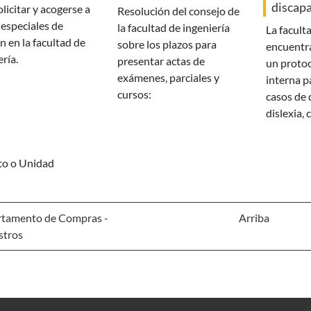
discapa
olicitar y acogerse a
resolución del consejo de
especiales de
la facultad de ingeniería
la facultad de ingeniería se
 en la facultad de
sobre los plazos para
encuentr
ería.
presentar actas de
un protoc
exámenes, parciales y
interna p
cursos:
casos de 
dislexia, 
uto o Unidad
tamento de Compras -
Arriba
stros