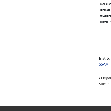
para s
mesas 
examen
ingeni
Instit
SSAA
‹
Depar
Sumini