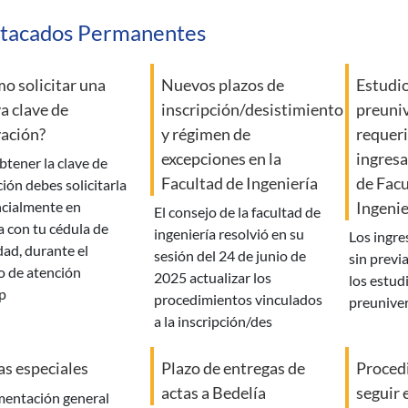
tacados Permanentes
o solicitar una
Nuevos plazos de
Estudi
a clave de
inscripción/desistimiento
preuniv
vación?
y régimen de
requeri
excepciones en la
ingresa
Facultad de Ingeniería
de Facu
ción debes solicitarla
Ingenie
cialmente en
el consejo de la facultad de
a con tu cédula de
ingeniería resolvió en su
los ingresos a facultad son
dad, durante el
sesión del 24 de junio de
sin previ
o de atención
2025 actualizar los
los estud
p
procedimientos vinculados
preuniver
a la inscripción/des
s especiales
Plazo de entregas de
Proced
actas a Bedelía
seguir 