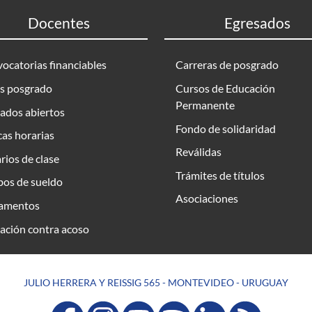
Docentes
Egresados
ocatorias financiables
Carreras de posgrado
s posgrado
Cursos de Educación
Permanente
ados abiertos
Fondo de solidaridad
as horarias
Reválidas
rios de clase
Trámites de títulos
bos de sueldo
Asociaciones
amentos
ación contra acoso
JULIO HERRERA Y REISSIG 565 - MONTEVIDEO - URUGUAY