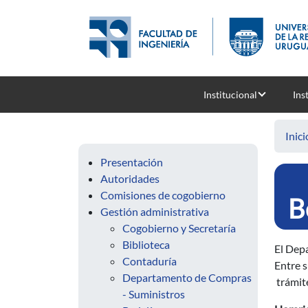
Pasar al contenido principal
Institucional
Ins
Inici
Presentación
Autoridades
Comisiones de cogobierno
B
Gestión administrativa
Cogobierno y Secretaría
Biblioteca
El Depa
Contaduría
Entre s
Departamento de Compras
trámite
- Suministros