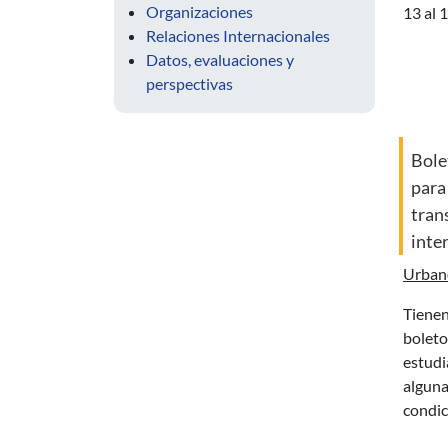
Organizaciones
13 al 1
Relaciones Internacionales
Datos, evaluaciones y
perspectivas
Bole
para
tran
inte
urban
tienen derecho a obtener
boleto
estudi
alguna
condic