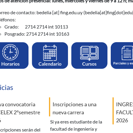
s de atención presencial: lunes, miércoles y viernes de 9 a 12 h; ma
rreo de contacto:
bedelia
[at]
fing.edu.uy
(bedelia[at]fing[dot]edu
léfonos:
Grado: 2714 2714 int 10113
Posgrado: 2714 2714 int 10163
icias
a convocatoria
Inscripciones a una
INGRE
CELEX 2°semestre
nueva carrera
FACULT
6
2026
si ya eres estudiante de la
facultad de ingeniería y