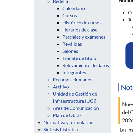
Horario
Bedelía
Calendario
Co
Cursos
Te
Histórico de cursos
Horarios de clase
Parciales y exámenes
Reválidas
Salones
Trámite de título
Relevamiento de datos
Integrantes
Recursos Humanos
Not
Archivo
Unidad de Gestión de
Infraestructura (UGI)
Nuev
Área de Comunicación
del 
Plan de Obras
202
Normativa y formularios
Síntesis histórica
las inscripciones serán del