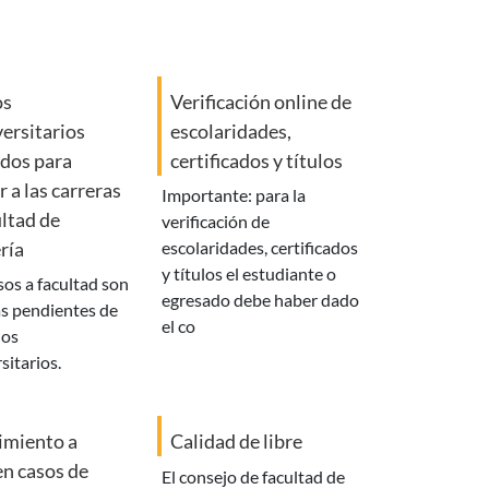
os
Verificación online de
ersitarios
escolaridades,
dos para
certificados y títulos
r a las carreras
importante: para la
ltad de
verificación de
ría
escolaridades, certificados
y títulos el estudiante o
egresado debe haber dado
as pendientes de
el co
ios
sitarios.
imiento a
Calidad de libre
en casos de
el consejo de facultad de