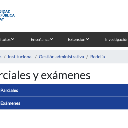
titutos
Enseñanza
Extensión
Investigació
o
Institucional
Gestión administrativa
Bedelía
rciales y exámenes
Parciales
Exámenes