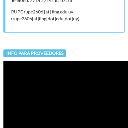
Teléfono: 2714 2714 int. 10115
RUPE
rupe2606
[at]
fing.edu.uy
(rupe2606[at]fing[dot]edu[dot]uy)
INFO PARA PROVEEDORES