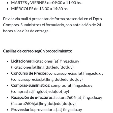
MARTES y VIERNES de 09:00 a 11:00 hs.
MIÉRCOLES de 13:00 a 14:30 hs.
Enviar vía mail ó presentar de forma presencial en el Dpto.
Compras-Suministros el formulario, con antelación de 24
horas a los días de entrega.
Casillas de correo según procedimiento:
Licitaciones:
licitaciones
[at]
fing.edu.uy
(licitaciones[at]fing[dot]edu[dot]uy)
Concurso de Precios:
concursoprecios
[at]
fing.edu.uy
(concursoprecios[at]fing[dot]edu[dot]uy)
Compras-Suministros:
compras
[at]
fing.edu.uy
(compras[at]fing[dot]edu[dot]uy)
Recepción de e-facturas:
factura2606
[at]
fing.edu.uy
(factura2606[at]fing[dot]edu[dot]uy)
Proveeduría:
proveeduria
[at]
fing.edu.uy