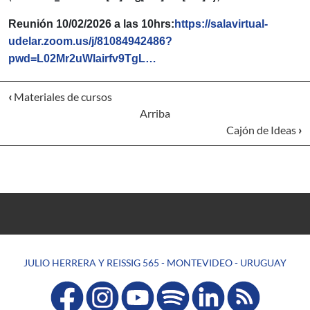
Reunión 10/02/2026 a las 10hrs:
https://salavirtual-
udelar.zoom.us/j/81084942486?
pwd=L02Mr2uWlairfv9TgL…
‹
Materiales de cursos
Arriba
Cajón de Ideas
›
JULIO HERRERA Y REISSIG 565 - MONTEVIDEO - URUGUAY