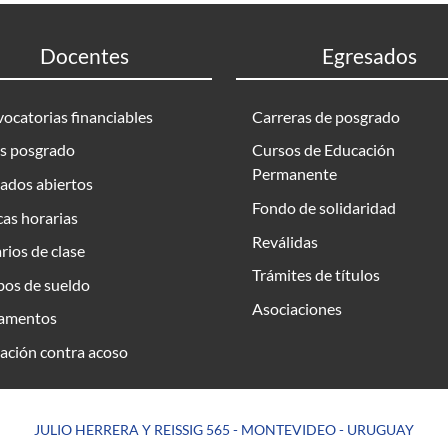
Docentes
Egresados
ocatorias financiables
Carreras de posgrado
s posgrado
Cursos de Educación
Permanente
ados abiertos
Fondo de solidaridad
as horarias
Reválidas
rios de clase
Trámites de títulos
bos de sueldo
Asociaciones
amentos
ación contra acoso
JULIO HERRERA Y REISSIG 565 - MONTEVIDEO - URUGUAY