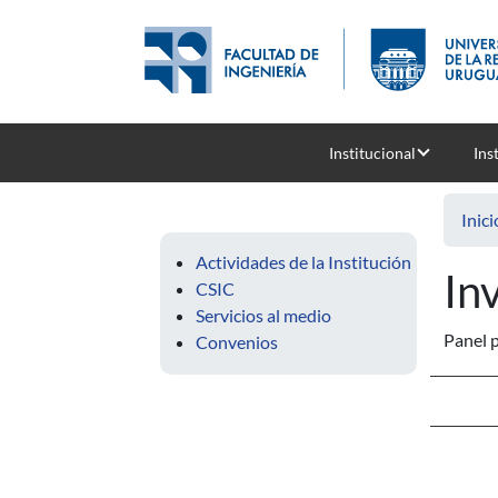
Pasar al contenido principal
Institucional
Ins
Inici
Actividades de la Institución
In
CSIC
Servicios al medio
Panel p
Convenios