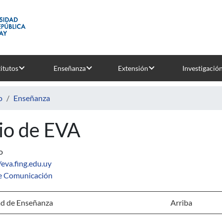
titutos
Enseñanza
Extensión
Investigació
o
Enseñanza
tio de EVA
o
/eva.fing.edu.uy
e Comunicación
d de Enseñanza
Arriba