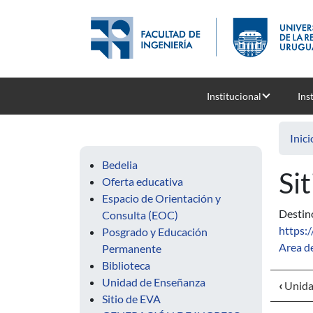
Pasar al contenido principal
Institucional
Ins
Inici
Bedelia
Si
Oferta educativa
Espacio de Orientación y
Destin
Consulta (EOC)
https:/
Posgrado y Educación
Area d
Permanente
Biblioteca
Unidad de Enseñanza
‹
Unida
Sitio de EVA