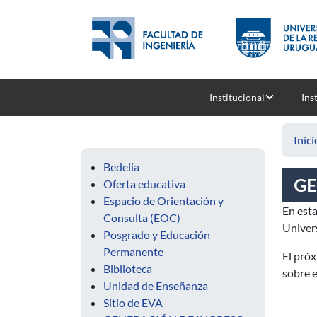
Pasar al contenido principal
Institucional
Ins
Inici
Bedelia
GE
Oferta educativa
Espacio de Orientación y
En esta
Consulta (EOC)
Univers
Posgrado y Educación
Permanente
El próx
Biblioteca
sobre e
Unidad de Enseñanza
Sitio de EVA