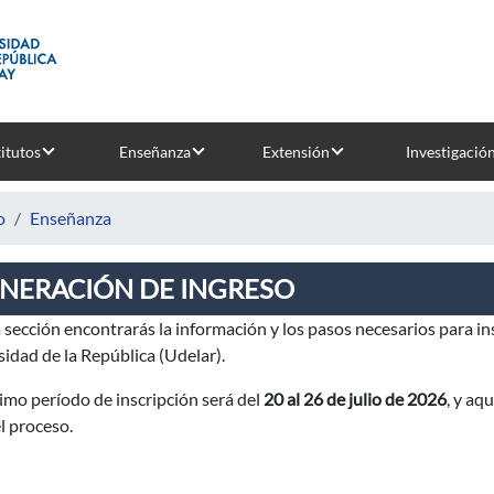
titutos
Enseñanza
Extensión
Investigació
o
Enseñanza
NERACIÓN DE INGRESO
 sección encontrarás la información y los pasos necesarios para insc
idad de la República (Udelar).
imo período de inscripción será del
20 al 26 de julio
de 2026
, y aq
l proceso.