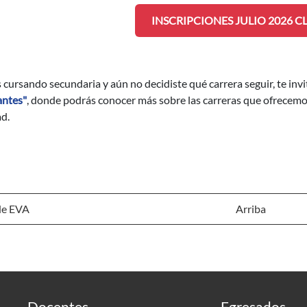
INSCRIPCIONES JULIO 2026 C
s cursando secundaria y aún no decidiste qué carrera seguir, te inv
antes"
, donde podrás conocer más sobre las carreras que ofrecemos
d.
de EVA
Arriba
Docentes
Egresados