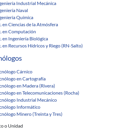
geniería Industrial Mecánica
geniería Naval
geniería Química
c. en Ciencias de la Atmósfera
c. en Computación
c. en Ingeniería Biológica
c. en Recursos Hídricos y Riego (RN-Salto)
nólogos
cnólogo Cárnico
cnólogo en Cartografía
cnólogo en Madera (Rivera)
cnólogo en Telecomunicaciones (Rocha)
cnólogo Industrial Mecánico
cnólogo Informático
cnólogo Minero (Treinta y Tres)
uto o Unidad