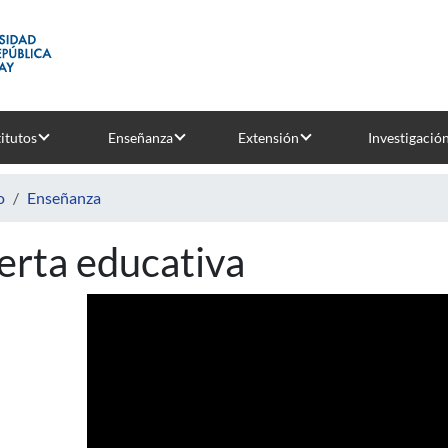
titutos
Enseñanza
Extensión
Investigació
o
Enseñanza
erta educativa