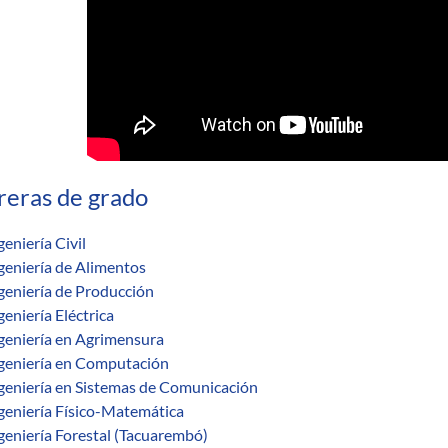
reras de grado
geniería Civil
geniería de Alimentos
geniería de Producción
geniería Eléctrica
geniería en Agrimensura
geniería en Computación
geniería en Sistemas de Comunicación
geniería Físico-Matemática
geniería Forestal (Tacuarembó)