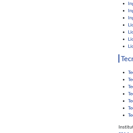
In
In
In
Li
Li
Li
Li
Tec
Te
Te
Te
Te
Te
Te
Te
Instit