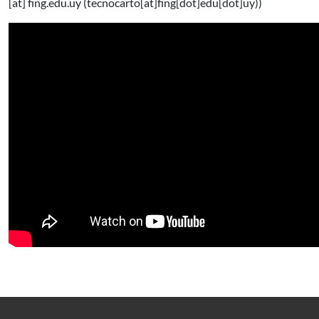
[at]
fing.edu.uy
(tecnocarto[at]fing[dot]edu[dot]uy)
)