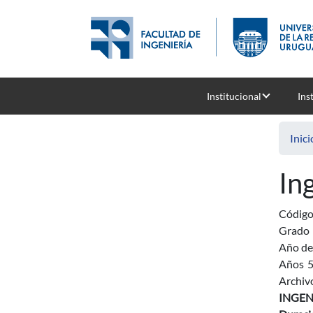
Pasar al contenido principal
Institucional
Ins
Inici
In
Códig
Grado
Año de
Años
Archiv
INGEN