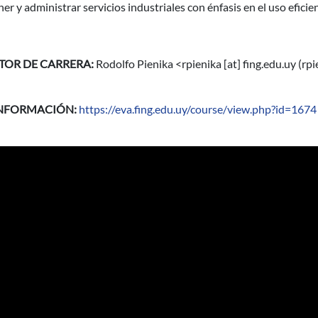
r y administrar servicios industriales con énfasis en el uso efici
TOR DE CARRERA:
Rodolfo Pienika <
rpienika
[at]
fing.edu.uy
(rpi
INFORMACIÓN:
https://eva.fing.edu.uy/course/view.php?id=1674