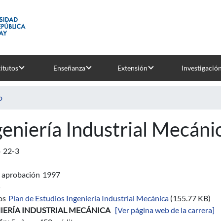
titutos
Enseñanza
Extensión
Investigació
o
geniería Industrial Mecáni
o
22-3
 aprobación
1997
5
os
Plan de Estudios Ingeniería Industrial Mecánica
(155.77 KB)
IERÍA INDUSTRIAL MECÁNICA
[Ver página web de la carrera]