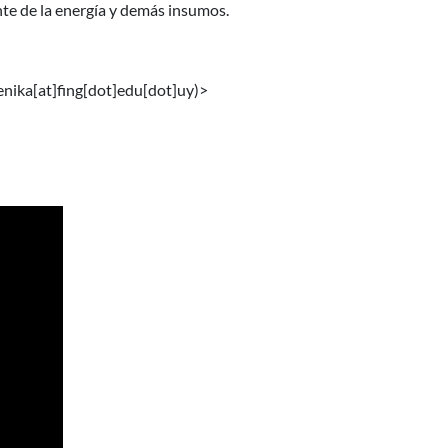
ente de la energía y demás insumos.
enika[at]fing[dot]edu[dot]uy)
>