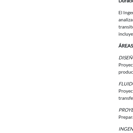
Duraci
El Ing
analiza
transit
incluye
ÁREAS
DISEÑ
Proyec
produc
FLUID
Proyect
transfe
PROY
Prepara
INGEN