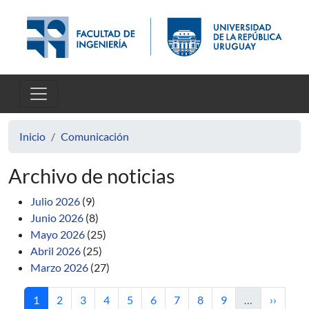
Pasar al contenido principal
Inicio
Comunicación
Archivo de noticias
Julio 2026
(9)
Junio 2026
(8)
Mayo 2026
(25)
Abril 2026
(25)
Marzo 2026
(27)
Página actual
Página
Página
Página
Página
Página
Página
Página
Página
Siguient
1
2
3
4
5
6
7
8
9
…
››