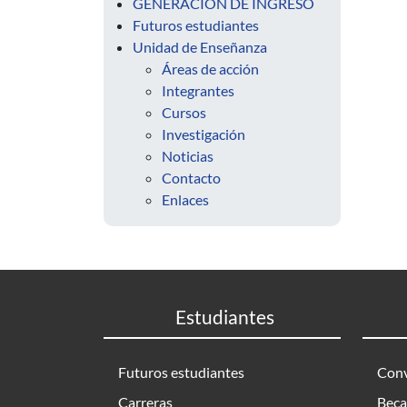
GENERACIÓN DE INGRESO
Futuros estudiantes
Unidad de Enseñanza
Áreas de acción
Integrantes
Cursos
Investigación
Noticias
Contacto
Enlaces
Estudiantes
Futuros estudiantes
Conv
Carreras
Beca