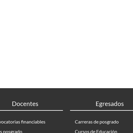
Docentes
Egresados
ocatorias financiables
Carreras de posgrado
s posgrado
Cursos de Educación