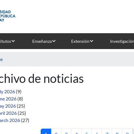
titutos
Enseñanza
Extensión
Investigació
e
chivo de noticias
ly 2026
(9)
ne 2026
(8)
ay 2026
(25)
ril 2026
(25)
rch 2026
(27)
Current page
Page
Page
Page
Page
Page
Page
Page
Pag