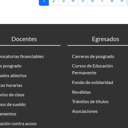
1
2
3
4
5
6
7
8
9
Docentes
Egresados
ocatorias financiables
Carreras de posgrado
s posgrado
Cursos de Educación
Permanente
ados abiertos
Fondo de solidaridad
as horarias
Reválidas
rios de clase
Trámites de títulos
bos de sueldo
Asociaciones
amentos
ación contra acoso