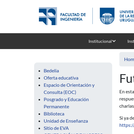
Skip to main content
Institucional
Ins
Hom
Bedelia
Fu
Oferta educativa
Espacio de Orientación y
En esta
Consulta (EOC)
respues
Posgrado y Educación
charlas
Permanente
Biblioteca
Si ya d
Unidad de Enseñanza
https:
Sitio de EVA