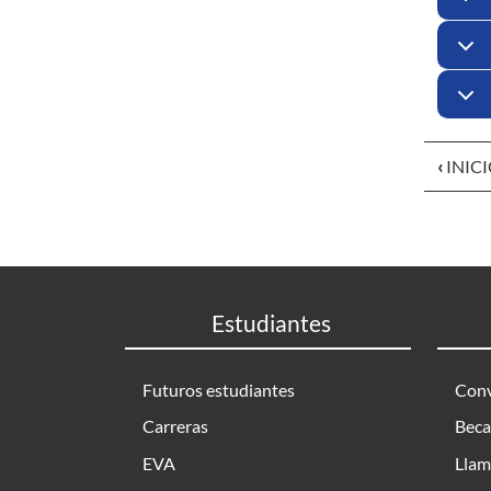
‹
INIC
Estudiantes
Futuros estudiantes
Conv
Carreras
Beca
EVA
Llam