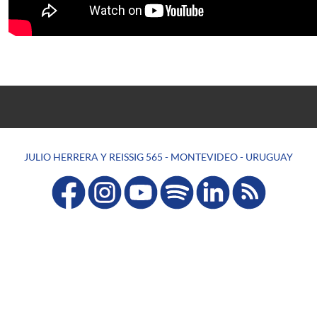
JULIO HERRERA Y REISSIG 565 - MONTEVIDEO - URUGUAY