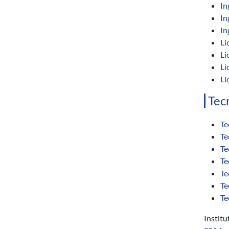
In
In
In
Li
Li
Li
Li
Tec
Te
Te
Te
Te
Te
Te
Te
Instit