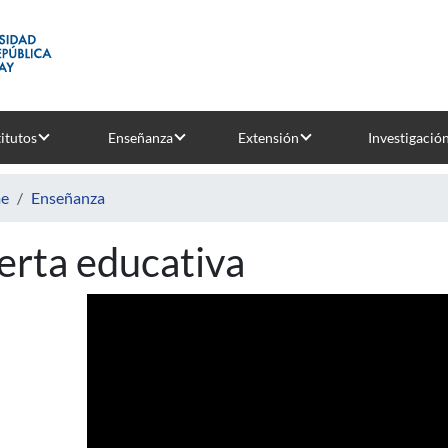
titutos
Enseñanza
Extensión
Investigació
e
Enseñanza
erta educativa