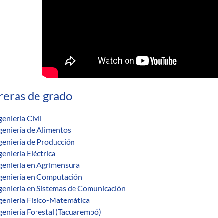
reras de grado
geniería Civil
geniería de Alimentos
geniería de Producción
geniería Eléctrica
geniería en Agrimensura
geniería en Computación
geniería en Sistemas de Comunicación
geniería Físico-Matemática
geniería Forestal (Tacuarembó)