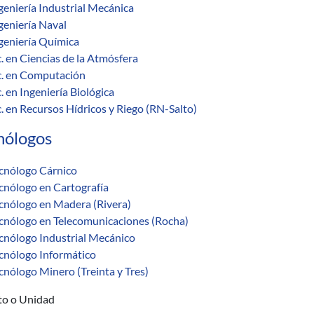
geniería Industrial Mecánica
geniería Naval
geniería Química
c. en Ciencias de la Atmósfera
c. en Computación
c. en Ingeniería Biológica
c. en Recursos Hídricos y Riego (RN-Salto)
nólogos
cnólogo Cárnico
cnólogo en Cartografía
cnólogo en Madera (Rivera)
cnólogo en Telecomunicaciones (Rocha)
cnólogo Industrial Mecánico
cnólogo Informático
cnólogo Minero (Treinta y Tres)
uto o Unidad