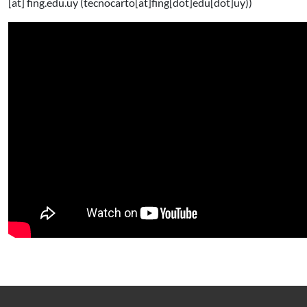
[at]
fing.edu.uy
(tecnocarto[at]fing[dot]edu[dot]uy)
)