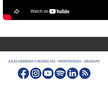
JULIO HERRERA Y REISSIG 565 - MONTEVIDEO - URUGUAY