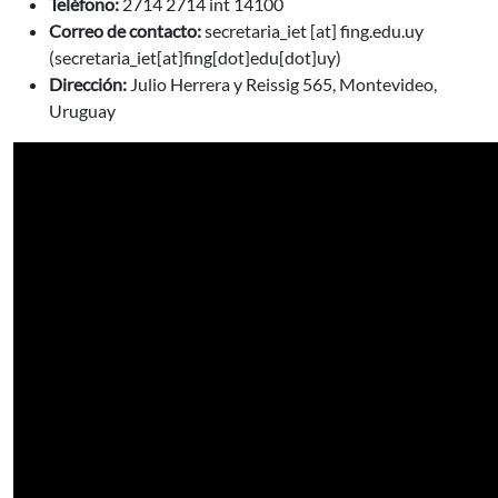
Teléfono:
2714 2714 int 14100
Correo de contacto:
secretaria_iet
[at]
fing.edu.uy
(secretaria_iet[at]fing[dot]edu[dot]uy)
Dirección:
Julio Herrera y Reissig 565, Montevideo,
Uruguay