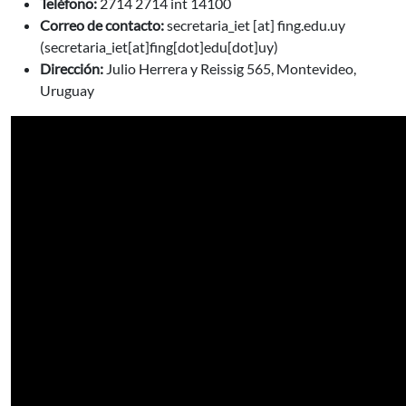
Teléfono:
2714 2714 int 14100
Correo de contacto:
secretaria_iet
[at]
fing.edu.uy
(secretaria_iet[at]fing[dot]edu[dot]uy)
Dirección:
Julio Herrera y Reissig 565, Montevideo,
Uruguay