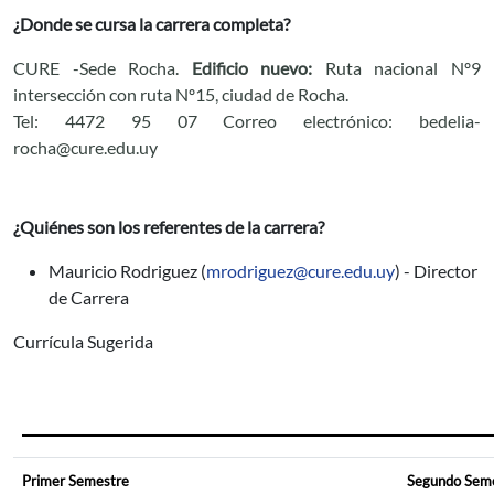
¿Donde se cursa la carrera completa?
CURE -Sede Rocha.
Edificio nuevo:
Ruta nacional Nº9
intersección con ruta Nº15, ciudad de Rocha.
Tel: 4472 95 07 Correo electrónico:
bedelia-
rocha@cure.edu.uy
¿Quiénes son los referentes de la carrera?
Mauricio Rodriguez (
mrodriguez@cure.edu.uy
) - Director
de Carrera
Currícula Sugerida
______________________________________
Primer Semestre
Segundo Sem