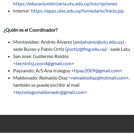
https://educacionterciaria.utu.edu.uy/inscripciones
Interior:
https://apps.utec.edu.uy/formulario/inicio.jsp
¿Quién es el Coordinador?
Montevideo: Andrés Álvarez (
andalvarez@utu.edu.uy
) -
sede Buceo y Pablo Ortiz (
portiz@fing.edu.uy
) - sede Latu
San José: Guillermo Roldós
<
tecninf.sj.coord@gmail.com
>
Paysandú: A/S Ana Iruleguy <
tipay2009@gmail.com
>
Maldonado:
Reinaldo Díaz <
reinaldodiaz@hotmail.com
>,
también se puede escribir al mail
<
tecnologomaldonado@gmail.com
>