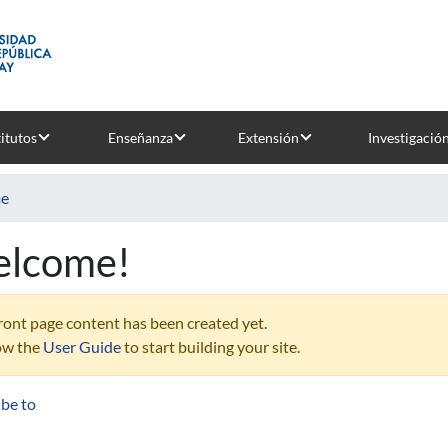
titutos
Enseñanza
Extensión
Investigació
e
lcome!
ront page content has been created yet.
ow the
User Guide
to start building your site.
ibe to