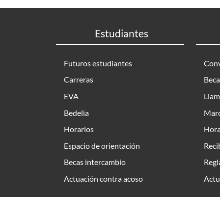
Estudiantes
Futuros estudiantes
Conv
Carreras
Beca
EVA
Llam
Bedelia
Marc
Horarios
Hora
Espacio de orientación
Reci
Becas intercambio
Regl
Actuación contra acoso
Actu