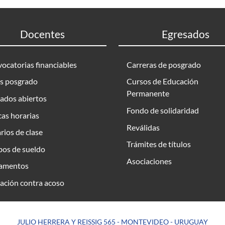
Docentes
Egresados
ocatorias financiables
Carreras de posgrado
s posgrado
Cursos de Educación
Permanente
ados abiertos
Fondo de solidaridad
as horarias
Reválidas
rios de clase
Trámites de títulos
bos de sueldo
Asociaciones
amentos
ación contra acoso
JULIO HERRERA Y REISSIG 565 - MONTEVIDEO - URUGUAY