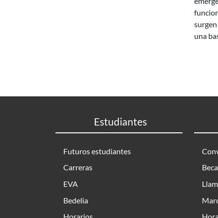
emerge
funcio
surgen
una bas
Estudiantes
Futuros estudiantes
Conv
Carreras
Beca
EVA
Llam
Bedelia
Marc
Horarios
Hora