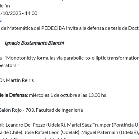
e fin
1/10/2025 - 14:00
a
a de Matemática del PEDECIBA invita a la defensa de tesis de Doc
Ignacio Bustamante Bianchi
a
"Monotonicity formulas via parabolic-to-elliptic transformations
erators "
 Dr. Martín Reiris
de la Defensa
: miércoles 1 de octubre a las 13.00 hs
 Salón Rojo - 703, Facultad de Ingeniería
l:
Leandro Del Pezzo (UdelaR), Mariel Sáez Trumper (Pontificia U
a de Chile), José Rafael León (UdelaR), Miguel Paternain (UdelaR),