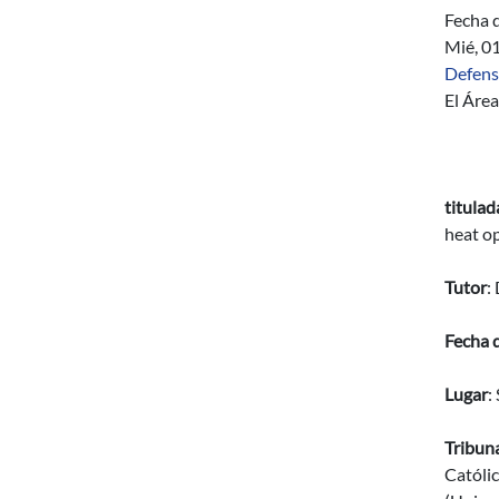
Fecha d
Mié, 0
Defens
El Áre
titulad
heat op
Tutor
:
Fecha 
Lugar
:
Tribuna
Católic