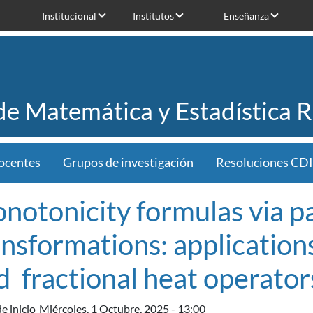
Institucional
Institutos
Enseñanza
 de Matemática y Estadística 
ocentes
Grupos de investigación
Resoluciones CDI
notonicity formulas via par
ansformations: applications
d fractional heat operator
e inicio
Miércoles, 1 Octubre, 2025 - 13:00