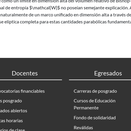
 como un límite en dimensión alta del volumen relativo de Bishop
nal de entropía $\mathcal{W}$ no poseían semejante explicación
 naturalmente de un marco unificado en dimensión alta a través d
e elíptica completa para estas cantidades parabólicas fundamenta
Docentes
Egresados
ocatorias financiables
Carreras de posgrado
s posgrado
Cursos de Educación
Permanente
ados abiertos
Fondo de solidaridad
as horarias
Reválidas
rios de clase