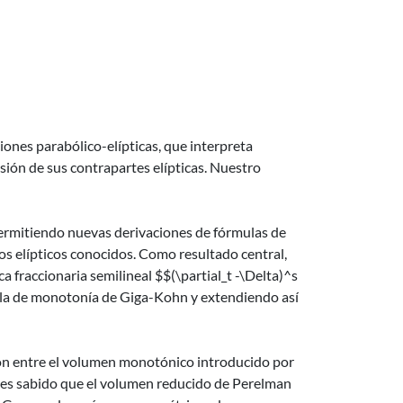
iones parabólico-elípticas, que interpreta
sión de sus contrapartes elípticas. Nuestro
permitiendo nuevas derivaciones de fórmulas de
os elípticos conocidos. Como resultado central,
 fraccionaria semilineal $$(\partial_t -\Delta)^s
mula de monotonía de Giga-Kohn y extendiendo así
ión entre el volumen monotónico introducido por
ien es sabido que el volumen reducido de Perelman