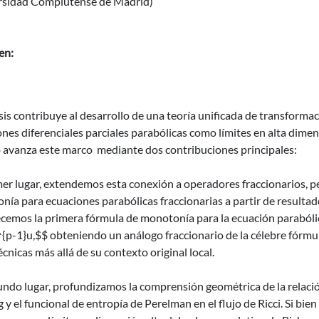
rsidad Complutense de Madrid)
en:
sis contribuye al desarrollo de una teoría unificada de transformac
nes diferenciales parciales parabólicas como límites en alta dimen
o avanza este marco mediante dos contribuciones principales:
mer lugar, extendemos esta conexión a operadores fraccionarios, 
ía para ecuaciones parabólicas fraccionarias a partir de resultad
cemos la primera fórmula de monotonía para la ecuación parabólica
|^{p-1}u,$$ obteniendo un análogo fraccionario de la célebre fór
écnicas más allá de su contexto original local.
undo lugar, profundizamos la comprensión geométrica de la relac
 y el funcional de entropía de Perelman en el flujo de Ricci. Si b