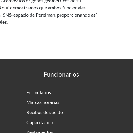
-Gromov, los orígenes geométricos de su
. Aquí, demostramos que ambos funcionales
el $N$-espacio de Perelman, proporcionando así
les.
Funcionarios
Formularios
Marcas horarias
Recibos de sueldo
Capacitación
Reglamentos