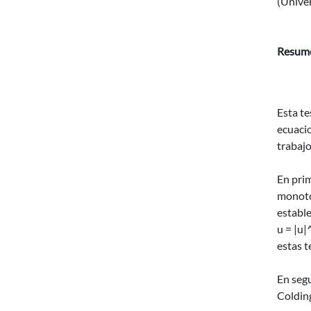
(Unive
Resum
Esta te
ecuacio
trabaj
En pri
monoton
estable
u = |u
estas t
En seg
Colding