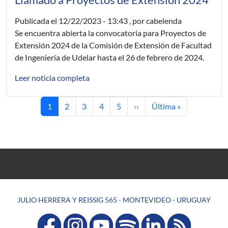
Llamado a Proyectos de Extensión 2024
Publicada el
12/22/2023 - 13:43
, por cabelenda
Se encuentra abierta la convocatoria para Proyectos de
Extensión 2024 de la Comisión de Extensión de Facultad
de Ingeniería de Udelar hasta el 26 de febrero de 2024.
Leer noticia completa
Current page
Page
Page
Page
Page
Next page
Last page
1
2
3
4
5
››
Última »
JULIO HERRERA Y REISSIG 565 - MONTEVIDEO - URUGUAY