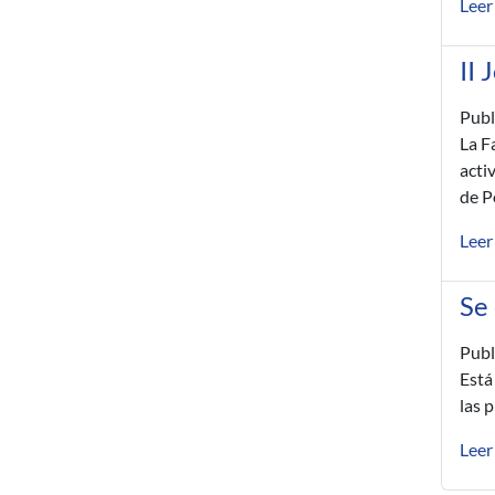
Leer
II 
Publ
La F
acti
de P
Leer
Se
Publ
Está
las 
Leer