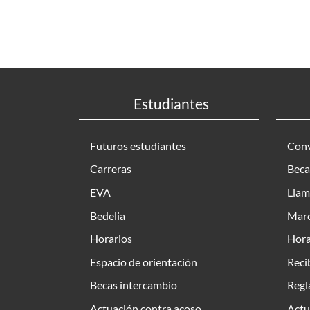
Estudiantes
Futuros estudiantes
Conv
Carreras
Beca
EVA
Llam
Bedelia
Marc
Horarios
Hora
Espacio de orientación
Reci
Becas intercambio
Regl
Actuación contra acoso
Actu