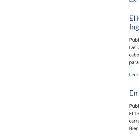
El 
In
Publ
Del 
cabo
para
Leer
En 
Publ
El 1
carr
Bien