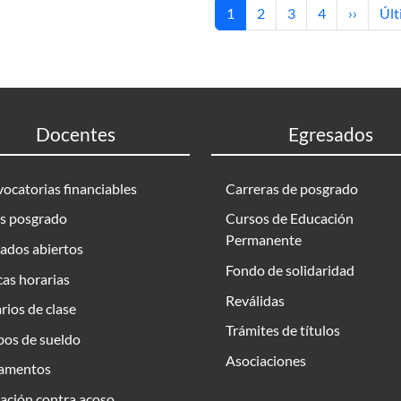
Current page
Page
Page
Page
Next pa
Las
1
2
3
4
››
Últ
Docentes
Egresados
ocatorias financiables
Carreras de posgrado
s posgrado
Cursos de Educación
Permanente
ados abiertos
Fondo de solidaridad
as horarias
Reválidas
rios de clase
Trámites de títulos
bos de sueldo
Asociaciones
amentos
ación contra acoso